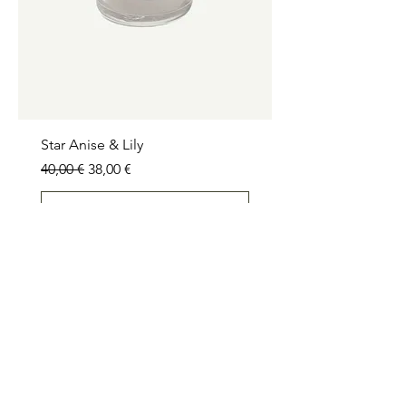
Star Anise & Lily
Prezzo regolare
Prezzo scontato
40,00 €
38,00 €
Aggiungi al carrello