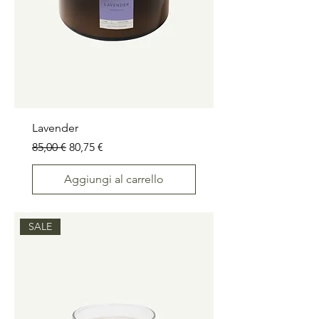
Lavender
Prezzo regolare
Prezzo scontato
85,00 €
80,75 €
Aggiungi al carrello
SALE