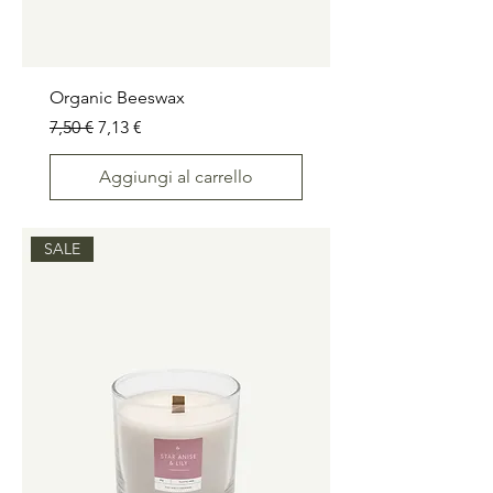
Organic Beeswax
Prezzo regolare
Prezzo scontato
7,50 €
7,13 €
Aggiungi al carrello
SALE