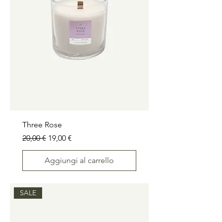
Three Rose
Prezzo regolare
Prezzo scontato
20,00 €
19,00 €
Aggiungi al carrello
SALE